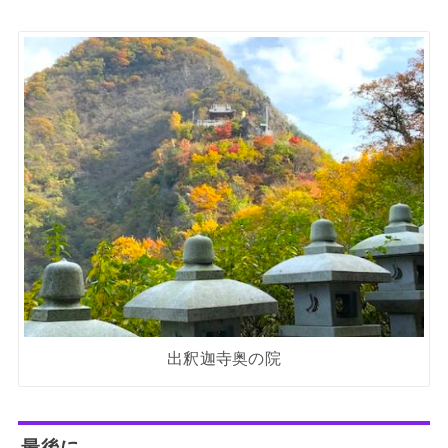
出釈迦寺奥の院
最後に