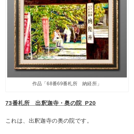
作品「68番69番札所 納経所」
73番札所 出釈迦寺・奥の院 P20
これは、出釈迦寺の奥の院です。