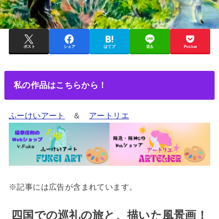
ポスト
シェア
はてブ
送る
Pocket
私の作品はこちらから！
ふーけいアート
＆
アートリエ
※記事には広告が含まれています。
四国での巡礼の旅と、描いた風景画！