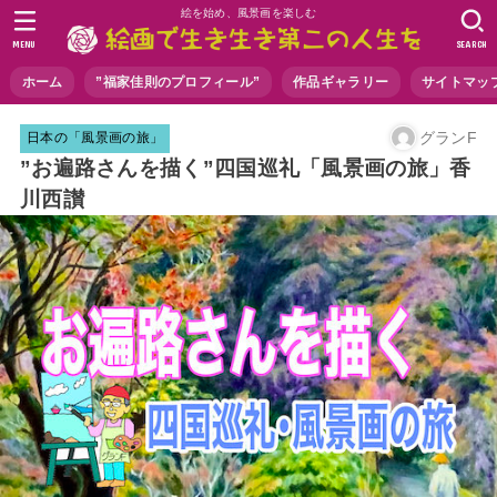
絵を始め、風景画を楽しむ
MENU
SEARCH
ホーム
”福家佳則のプロフィール”
作品ギャラリー
サイトマッ
グランF
日本の「風景画の旅」
”お遍路さんを描く”四国巡礼「風景画の旅」香
川西讃