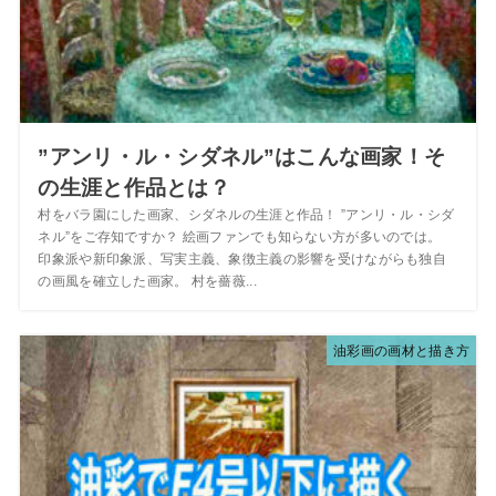
”アンリ・ル・シダネル”はこんな画家！そ
の生涯と作品とは？
村をバラ園にした画家、シダネルの生涯と作品！ ”アンリ・ル・シダ
ネル”をご存知ですか？ 絵画ファンでも知らない方が多いのでは。
印象派や新印象派、写実主義、象徴主義の影響を受けながらも独自
の画風を確立した画家。 村を薔薇...
油彩画の画材と描き方