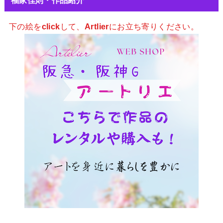
下の絵を
click
して、
Artlier
にお立ち寄りください。