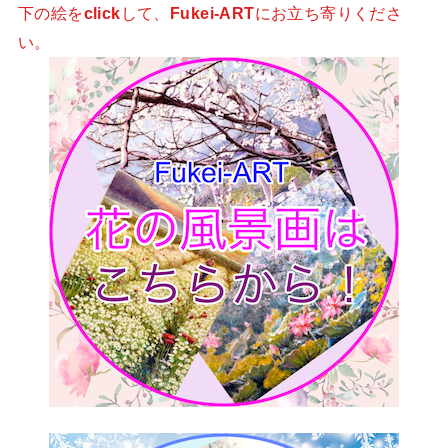
下の絵を
click
して、
Fukei-ART
にお立ち寄りくださ
い。