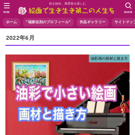
絵を始め、風景画を楽しむ
MENU
SEARCH
ホーム
”福家佳則のプロフィール”
作品ギャラリー
サイトマッ
2022年6月
油彩画の画材と描き方