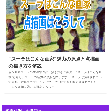
”スーラはこんな画家”魅力の原点と点描画
の描き方を解説
点描画家スーラの生涯や作品、描き方をご紹介！ ”スーラはこんな画
家”と題し、スーラの魅力の原点を探ります。 スーラは洗練されてい
て素朴、古典的でプリミティブ、保守的で革新的と評されました。
こんな評価を冠する画家をもっと...
福家佳則・作品紹介