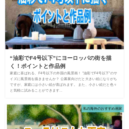
“油彩でF4号以下”にヨーロッパの街を描
く！ポイントと作品例
家庭に喜ばれる、F4号以下の外国の風景画！ ”油彩でF4号以下”のサ
イズに風景画を描きませんか？ 公募展向けだと大きい絵になりがち
ですが、家庭には小さい絵が喜ばれます。 また、小さい絵だと色々
と気軽に試みることができます...
私の海外のおすすめ画家