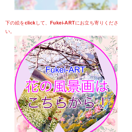
下の絵を
click
して、
Fukei-ART
にお立ち寄りくださ
い。