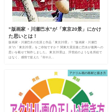
”版画家・川瀬巴水”が「東京20景」にかけ
た思いとは！
版画家・川瀬巴水の生涯と作品「東京20景」！ ”版画家・川瀬巴
水”の「東京20景」をご存知ですか？ 関東大震災後に巴水が復興への
思いを載せて制作しました。 東京20景は、浮世絵のような名所絵で
はなく、感情で捉えた『街や人...
アクリル画の画材と描き方