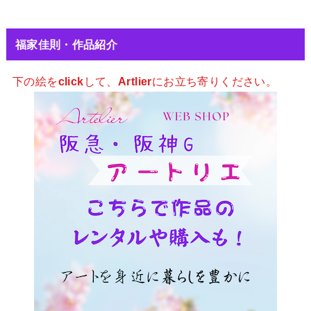
福家佳則・作品紹介
下の絵を
click
して、
Artlier
にお立ち寄りください。