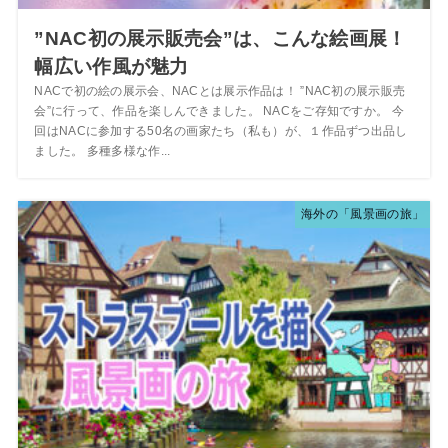
”NAC初の展示販売会”は、こんな絵画展！
幅広い作風が魅力
NACで初の絵の展示会、NACとは展示作品は！ ”NAC初の展示販売
会”に行って、作品を楽しんできました。 NACをご存知ですか。 今
回はNACに参加する50名の画家たち（私も）が、１作品ずつ出品し
ました。 多種多様な作...
海外の「風景画の旅」