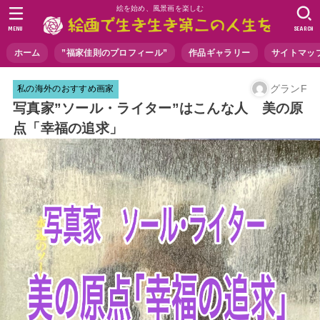
絵を始め、風景画を楽しむ
MENU
SEARCH
ホーム
”福家佳則のプロフィール”
作品ギャラリー
サイトマッ
グランF
私の海外のおすすめ画家
写真家”ソール・ライター”はこんな人 美の原
点「幸福の追求」