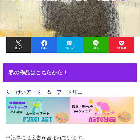
ポスト
シェア
はてブ
送る
Pocket
私の作品はこちらから！
ふーけいアート
＆
アートリエ
※記事には広告が含まれています。