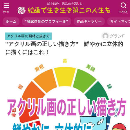
絵を始め、風景画を楽しむ
MENU
SEARCH
ホーム
”福家佳則のプロフィール”
作品ギャラリー
サイトマッ
グランF
アクリル画の画材と描き方
”アクリル画の正しい描き方” 鮮やかに立体的
に描くにはこれ！