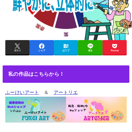
ポスト
シェア
はてブ
送る
Pocket
私の作品はこちらから！
ふーけいアート
＆
アートリエ