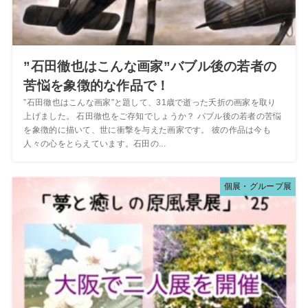
”石田徹也はこんな画家”バブル後の若者の
苦悩を象徴的な作品で！
”石田徹也はこんな画家”と題して、31歳で逝った夭折の画家を取り
上げました。 石田徹也をご存知でしょうか？ バブル後の若者の苦悩
を象徴的に描いて、世に衝撃を与えた画家です。 彼の作品は今も
人々の心をとらえています。石田の...
個展・グループ展