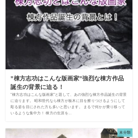
”棟方志功はこんな版画家”強烈な棟方作品
誕生の背景に迫る！
”棟方志功はこんな版画家”と題して、あの強烈な棟方作品誕生の背景
に迫ります。 昭和世代なら棟方が板木に目を擦りつけるようにして
彫る姿を目にされた方も多いと思います。 まるで何かが乗り移って
いるような集中力！ 棟方の生涯を...
未分類