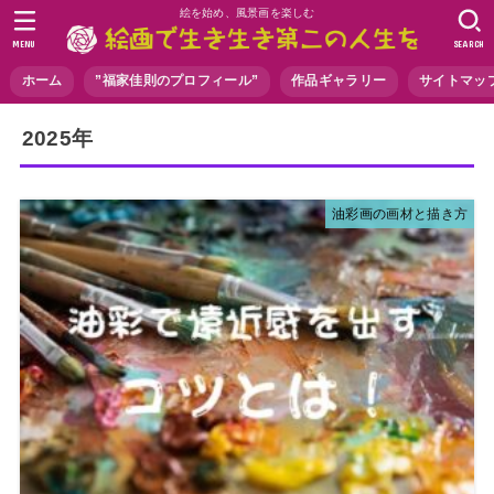
絵を始め、風景画を楽しむ
MENU
SEARCH
ホーム
”福家佳則のプロフィール”
作品ギャラリー
サイトマッ
2025年
油彩画の画材と描き方