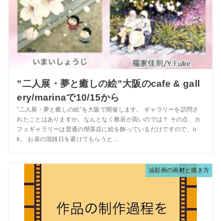
”二人展・夢と癒しの絵”大阪のcafe & gall
ery/marinaで10/15から
”二人展・夢と癒しの絵”を大阪で開催します。 ギャラリーを訪問さ
れたことはありますか。なんとなく敷居が高いのでは？ その点、カ
フェギャラリーは普通の喫茶店に絵を飾っているだけですので、o
k。 お昼の混雑日を避けてもらうと...
油彩画の画材と描き方